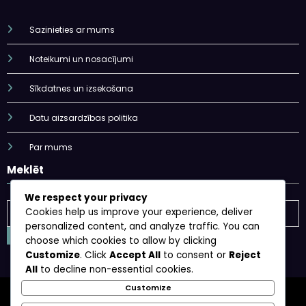
Sazinieties ar mums
Noteikumi un nosacījumi
Sīkdatnes un izsekošana
Datu aizsardzības politika
Par mums
Meklēt
We respect your privacy
Cookies help us improve your experience, deliver
personalized content, and analyze traffic. You can
choose which cookies to allow by clicking
Customize
. Click
Accept All
to consent or
Reject
All
to decline non-essential cookies.
Customize
Sazinieties ar mums
Noteikumi un nosacījumi