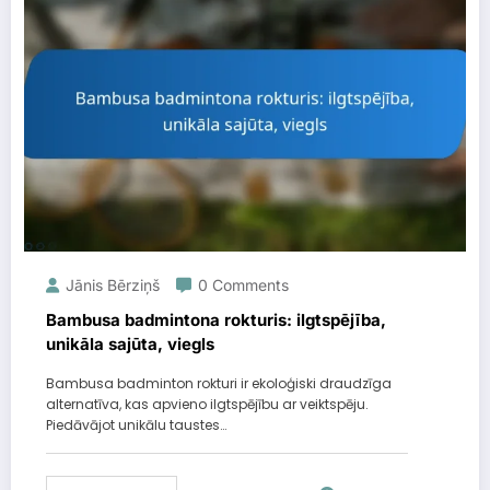
Jānis Bērziņš
0 Comments
Bambusa badmintona rokturis: ilgtspējība,
unikāla sajūta, viegls
Bambusa badminton rokturi ir ekoloģiski draudzīga
alternatīva, kas apvieno ilgtspējību ar veiktspēju.
Piedāvājot unikālu taustes…