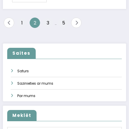
Posts
1
2
3
5
…
pagination
Saites
Saturs
Sazinieties ar mums
Par mums
Meklēt