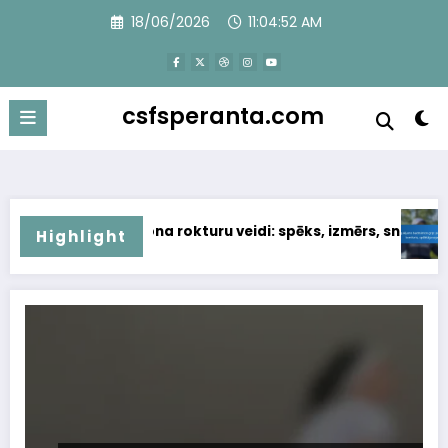
Skip
18/06/2026
11:04:53 AM
to
content
csfsperanta.com
turu veidi: spēks, izmērs, sniegums
Regulējams badminton grip
Highlight