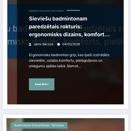
BADMINTONA ROKTURA IZMĒRI
Sieviešu badmintonam
paredzētais rokturis:
ergonomisks dizains, komforts,
pielāgojums
Jānis Bērziņš
04/02/2026
Ergonomisks badminton grip, kas īpaši izstrādāts
sievietēm, uzlabo komfortu, pielāgošanos un
sniegumu spēles laikā. Ņemot…
Read More
Badmintona Satveršanas Tehnikas