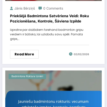
Jānis Bērziņš
0 Comments
Priekšējā Badmintona Satvēriena Veidi: Roku
Pozicionēšana, Kontrole, Šāviena Izpilde
Izpratne par dažādiem forehand badminton gripu
veidiem ir būtiska, lai uzlabotu savu spēli. Pamata
grips,…
Read More
02/02/2026
Badmintona Roktura Izmēri