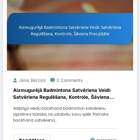
Jānis Bērziņš
0 Comments
Aizmugurējā Badmintona Satvēriena Veidi:
Satvēriena Regulēšana, Kontrole, Šāviena
Precizitāte
Atšķirīgo veidu backhand badminton satvērienu
izpratne ir būtiska, lai uzlabotu savu spēli. Pamata
backhand satvēriena,…