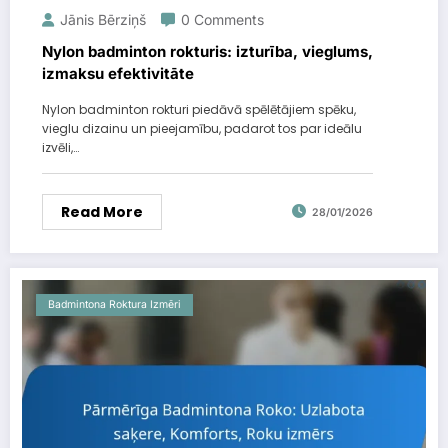
Jānis Bērziņš
0 Comments
Nylon badminton rokturis: izturība, vieglums,
izmaksu efektivitāte
Nylon badminton rokturi piedāvā spēlētājiem spēku,
vieglu dizainu un pieejamību, padarot tos par ideālu
izvēli,…
Read More
28/01/2026
Badmintona Roktura Izmēri