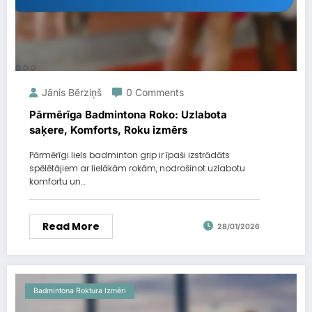
Jānis Bērziņš
0 Comments
Pārmērīga Badmintona Roko: Uzlabota
saķere, Komforts, Roku izmērs
Pārmērīgi liels badminton grip ir īpaši izstrādāts
spēlētājiem ar lielākām rokām, nodrošinot uzlabotu
komfortu un…
Read More
28/01/2026
Badmintona Roktura Izmēri