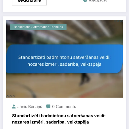
Read More
03/02/2026
Badmintona Satveršanas Tehnikas
Jānis Bērziņš
0 Comments
Standartizēti badmintonu satveršanas veidi:
nozares izmēri, saderība, veiktspēja