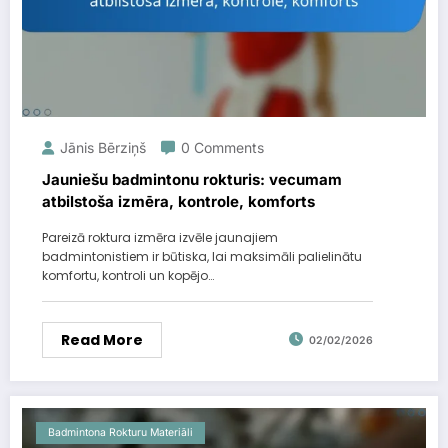
Jānis Bērziņš
0 Comments
Jauniešu badmintonu rokturis: vecumam
atbilstoša izmēra, kontrole, komforts
Pareizā roktura izmēra izvēle jaunajiem
badmintonistiem ir būtiska, lai maksimāli palielinātu
komfortu, kontroli un kopējo…
Read More
02/02/2026
Badmintona Rokturu Materiāli