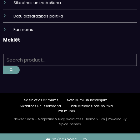
Sīkdatnes un izsekošana
Datu aizsardzības politika
Par mums
Meklēt
Sazinieties ar mums
Noteikumi un nosacījumi
Sīkdatnes un izsekošana
Datu aizsardzības politika
Par mums
Newscrunch - Magazine & Blog
WordPress
Theme 2026 | Powered By
SpiceThemes
Skip