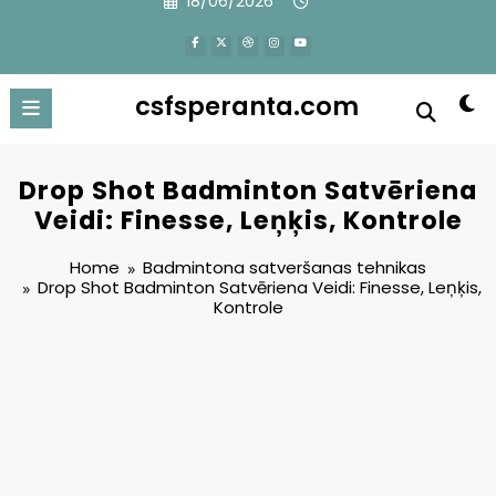
18/06/2026
to
content
csfsperanta.com
Drop Shot Badminton Satvēriena
Veidi: Finesse, Leņķis, Kontrole
Home
Badmintona satveršanas tehnikas
Drop Shot Badminton Satvēriena Veidi: Finesse, Leņķis,
Kontrole