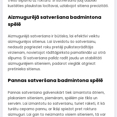
trešo slīpumu uz roktura. Šī satveršana ļauj dabiski
kustēties plaukstas locītavai, uzlabojot sitiena precizitāti.
Aizmugurējā satveršana badmintona
spēlē
Aizmugurējā satveršana ir būtiska, lai efektīvi veiktu
aizmugurējos sitienus. Lai izveidotu šo satveršanu,
nedaudz pagrieziet roku pretēji pulksteņrādītāja
virzienam, novietojot rādītājpirksta pamatknābi uz otrā
slīpuma. Šī satveršana palīdz radīt jaudu un stabilitāti
aizmugurējiem sitieniem, padarot vieglāk atgriezt
pretinieka sitienus.
Pannas satveršana badmintona spēlē
Pannas satveršana galvenokārt tiek izmantota ātriem,
plakaniem sitieniem, piemēram, spēlēm pie tīkla un
servēm. Lai izmantotu šo satveršanu, turiet raketi, it kā
turētu cepamo pannu, ar īkšķi spiežot pret roktura
aizmuguri. Lai gan to neizmanto visiem sitieniem, tā var