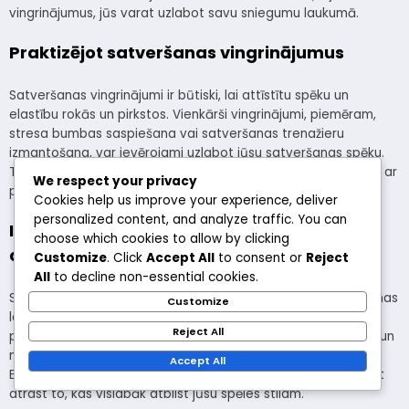
vingrinājumus, jūs varat uzlabot savu sniegumu laukumā.
Praktizējot satveršanas vingrinājumus
Satveršanas vingrinājumi ir būtiski, lai attīstītu spēku un
elastību rokās un pirkstos. Vienkārši vingrinājumi, piemēram,
stresa bumbas saspiešana vai satveršanas trenažieru
izmantošana, var ievērojami uzlabot jūsu satveršanas spēku.
Turklāt praktizēšana ar raketi var palīdzēt jums kļūt ērtākam ar
We respect your privacy
pareizu pozīciju spēles laikā.
Cookies help us improve your experience, deliver
personalized content, and analyze traffic. You can
Izmantojot satveršanas palīglīdzekļus un
choose which cookies to allow by clicking
aksesuārus
Customize
. Click
Accept All
to consent or
Reject
All
to decline non-essential cookies.
Satveršanas palīglīdzekļi, piemēram, pārklājumi un satveršanas
Customize
lente, var uzlabot jūsu turēšanu uz raketes un nodrošināt
Reject All
papildu amortizāciju. Šie aksesuāri palīdz absorbēt sviedrus un
novērst slīdēšanu, ļaujot labāk kontrolēt intensīvu spēļu laikā.
Accept All
Eksperimentējot ar dažādiem satveršanas veidiem, jūs varat
atrast to, kas vislabāk atbilst jūsu spēles stilam.