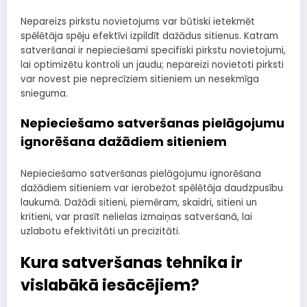
Nepareizs pirkstu novietojums var būtiski ietekmēt
spēlētāja spēju efektīvi izpildīt dažādus sitienus. Katram
satveršanai ir nepieciešami specifiski pirkstu novietojumi,
lai optimizētu kontroli un jaudu; nepareizi novietoti pirksti
var novest pie neprecīziem sitieniem un nesekmīga
snieguma.
Nepieciešamo satveršanas pielāgojumu
ignorēšana dažādiem sitieniem
Nepieciešamo satveršanas pielāgojumu ignorēšana
dažādiem sitieniem var ierobežot spēlētāja daudzpusību
laukumā. Dažādi sitieni, piemēram, skaidri, sitieni un
kritieni, var prasīt nelielas izmaiņas satveršanā, lai
uzlabotu efektivitāti un precizitāti.
Kura satveršanas tehnika ir
vislabākā iesācējiem?