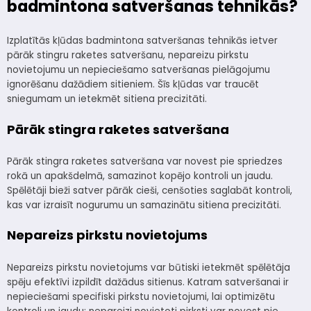
badmintona satveršanas tehnikās?
Izplatītās kļūdas badmintona satveršanas tehnikās ietver
pārāk stingru raketes satveršanu, nepareizu pirkstu
novietojumu un nepieciešamo satveršanas pielāgojumu
ignorēšanu dažādiem sitieniem. Šīs kļūdas var traucēt
sniegumam un ietekmēt sitiena precizitāti.
Pārāk stingra raketes satveršana
Pārāk stingra raketes satveršana var novest pie spriedzes
rokā un apakšdelmā, samazinot kopējo kontroli un jaudu.
Spēlētāji bieži satver pārāk cieši, cenšoties saglabāt kontroli,
kas var izraisīt nogurumu un samazinātu sitiena precizitāti.
Nepareizs pirkstu novietojums
Nepareizs pirkstu novietojums var būtiski ietekmēt spēlētāja
spēju efektīvi izpildīt dažādus sitienus. Katram satveršanai ir
nepieciešami specifiski pirkstu novietojumi, lai optimizētu