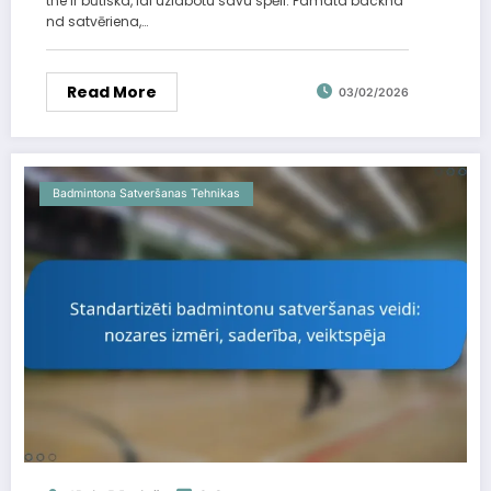
tne ir būtiska, lai uzlabotu savu spēli. Pamata backha
nd satvēriena,…
Read More
03/02/2026
Badmintona Satveršanas Tehnikas