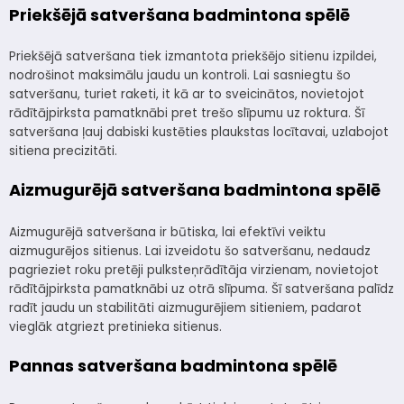
Priekšējā satveršana badmintona spēlē
Priekšējā satveršana tiek izmantota priekšējo sitienu izpildei,
nodrošinot maksimālu jaudu un kontroli. Lai sasniegtu šo
satveršanu, turiet raketi, it kā ar to sveicinātos, novietojot
rādītājpirksta pamatknābi pret trešo slīpumu uz roktura. Šī
satveršana ļauj dabiski kustēties plaukstas locītavai, uzlabojot
sitiena precizitāti.
Aizmugurējā satveršana badmintona spēlē
Aizmugurējā satveršana ir būtiska, lai efektīvi veiktu
aizmugurējos sitienus. Lai izveidotu šo satveršanu, nedaudz
pagrieziet roku pretēji pulksteņrādītāja virzienam, novietojot
rādītājpirksta pamatknābi uz otrā slīpuma. Šī satveršana palīdz
radīt jaudu un stabilitāti aizmugurējiem sitieniem, padarot
vieglāk atgriezt pretinieka sitienus.
Pannas satveršana badmintona spēlē