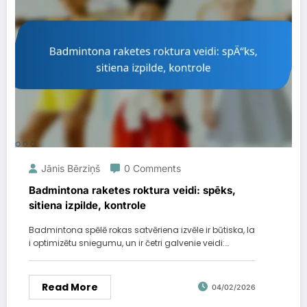
Jānis Bērziņš
0 Comments
Badmintona raketes roktura veidi: spēks,
sitiena izpilde, kontrole
Badmintona spēlē rokas satvēriena izvēle ir būtiska, la
i optimizētu sniegumu, un ir četri galvenie veidi:…
Read More
04/02/2026