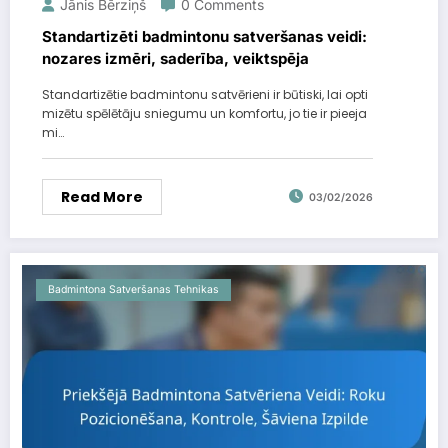
Jānis Bērziņš
0 Comments
Standartizēti badmintonu satveršanas veidi:
nozares izmēri, saderība, veiktspēja
Standartizētie badmintonu satvērieni ir būtiski, lai opti
mizētu spēlētāju sniegumu un komfortu, jo tie ir pieeja
mi…
Read More
03/02/2026
Badmintona Satveršanas Tehnikas