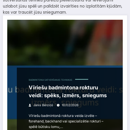
satveršanas tehniku pareiza pielietošana var ievērojami
uzlabot jūsu spēli un palīdzēt izvairīties no izplatītām kļūdām,
kas var traucēt jūsu sniegumam.
BADMINTONA SATVERŠANAS TEHNIKAS
Vīriešu badmintona rokturu
veidi: spēks, izmērs, sniegums
Jānis Bērziņš
10/02/2026
Vīriešu badmintonā roktura veida izvēle –
forehand, backhand vai specializētie rokturi –
spēlē būtisku lomu,…