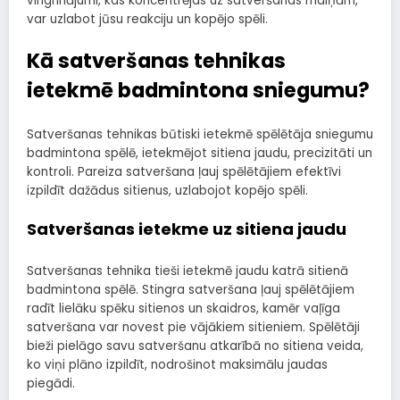
vingrinājumi, kas koncentrējas uz satveršanas maiņām,
var uzlabot jūsu reakciju un kopējo spēli.
Kā satveršanas tehnikas
ietekmē badmintona sniegumu?
Satveršanas tehnikas būtiski ietekmē spēlētāja sniegumu
badmintona spēlē, ietekmējot sitiena jaudu, precizitāti un
kontroli. Pareiza satveršana ļauj spēlētājiem efektīvi
izpildīt dažādus sitienus, uzlabojot kopējo spēli.
Satveršanas ietekme uz sitiena jaudu
Satveršanas tehnika tieši ietekmē jaudu katrā sitienā
badmintona spēlē. Stingra satveršana ļauj spēlētājiem
radīt lielāku spēku sitienos un skaidros, kamēr vaļīga
satveršana var novest pie vājākiem sitieniem. Spēlētāji
bieži pielāgo savu satveršanu atkarībā no sitiena veida,
ko viņi plāno izpildīt, nodrošinot maksimālu jaudas
piegādi.