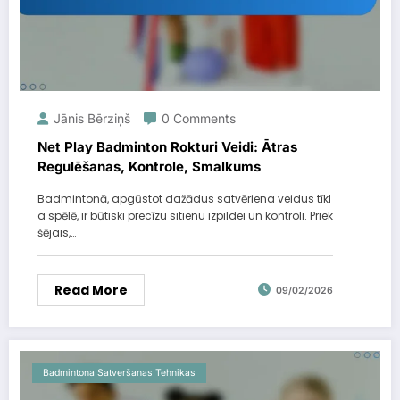
Jānis Bērziņš
0 Comments
Net Play Badminton Rokturi Veidi: Ātras
Regulēšanas, Kontrole, Smalkums
Badmintonā, apgūstot dažādus satvēriena veidus tīkl
a spēlē, ir būtiski precīzu sitienu izpildei un kontroli. Priek
šējais,…
Read More
09/02/2026
Badmintona Satveršanas Tehnikas