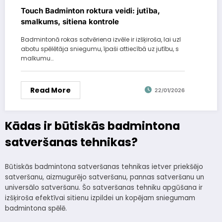
Touch Badminton roktura veidi: jutība,
smalkums, sitiena kontrole
Badmintonā rokas satvēriena izvēle ir izšķiroša, lai uzl
abotu spēlētāja sniegumu, īpaši attiecībā uz jutību, s
malkumu…
Read More
22/01/2026
Kādas ir būtiskās badmintona
satveršanas tehnikas?
Būtiskās badmintona satveršanas tehnikas ietver priekšējo
satveršanu, aizmugurējo satveršanu, pannas satveršanu un
universālo satveršanu. Šo satveršanas tehniku apgūšana ir
izšķiroša efektīvai sitienu izpildei un kopējam sniegumam
badmintona spēlē.