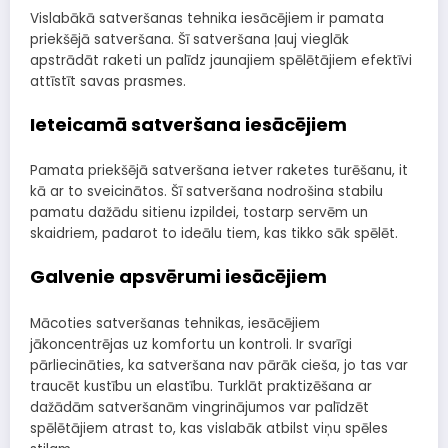
Vislabākā satveršanas tehnika iesācējiem ir pamata
priekšējā satveršana. Šī satveršana ļauj vieglāk
apstrādāt raketi un palīdz jaunajiem spēlētājiem efektīvi
attīstīt savas prasmes.
Ieteicamā satveršana iesācējiem
Pamata priekšējā satveršana ietver raketes turēšanu, it
kā ar to sveicinātos. Šī satveršana nodrošina stabilu
pamatu dažādu sitienu izpildei, tostarp servēm un
skaidriem, padarot to ideālu tiem, kas tikko sāk spēlēt.
Galvenie apsvērumi iesācējiem
Mācoties satveršanas tehnikas, iesācējiem
jākoncentrējas uz komfortu un kontroli. Ir svarīgi
pārliecināties, ka satveršana nav pārāk cieša, jo tas var
traucēt kustību un elastību. Turklāt praktizēšana ar
dažādām satveršanām vingrinājumos var palīdzēt
spēlētājiem atrast to, kas vislabāk atbilst viņu spēles