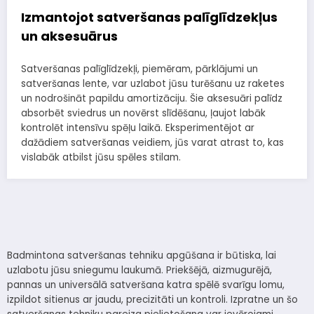
Izmantojot satveršanas palīglīdzekļus
un aksesuārus
Satveršanas palīglīdzekļi, piemēram, pārklājumi un
satveršanas lente, var uzlabot jūsu turēšanu uz raketes
un nodrošināt papildu amortizāciju. Šie aksesuāri palīdz
absorbēt sviedrus un novērst slīdēšanu, ļaujot labāk
kontrolēt intensīvu spēļu laikā. Eksperimentējot ar
dažādiem satveršanas veidiem, jūs varat atrast to, kas
vislabāk atbilst jūsu spēles stilam.
Badmintona satveršanas tehniku apgūšana ir būtiska, lai
uzlabotu jūsu sniegumu laukumā. Priekšējā, aizmugurējā,
pannas un universālā satveršana katra spēlē svarīgu lomu,
izpildot sitienus ar jaudu, precizitāti un kontroli. Izpratne un šo