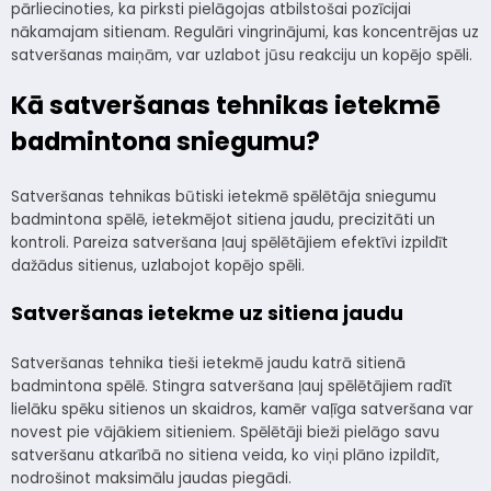
pārliecinoties, ka pirksti pielāgojas atbilstošai pozīcijai
nākamajam sitienam. Regulāri vingrinājumi, kas koncentrējas uz
satveršanas maiņām, var uzlabot jūsu reakciju un kopējo spēli.
Kā satveršanas tehnikas ietekmē
badmintona sniegumu?
Satveršanas tehnikas būtiski ietekmē spēlētāja sniegumu
badmintona spēlē, ietekmējot sitiena jaudu, precizitāti un
kontroli. Pareiza satveršana ļauj spēlētājiem efektīvi izpildīt
dažādus sitienus, uzlabojot kopējo spēli.
Satveršanas ietekme uz sitiena jaudu
Satveršanas tehnika tieši ietekmē jaudu katrā sitienā
badmintona spēlē. Stingra satveršana ļauj spēlētājiem radīt
lielāku spēku sitienos un skaidros, kamēr vaļīga satveršana var
novest pie vājākiem sitieniem. Spēlētāji bieži pielāgo savu
satveršanu atkarībā no sitiena veida, ko viņi plāno izpildīt,
nodrošinot maksimālu jaudas piegādi.