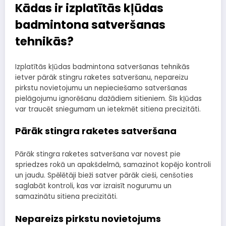
Kādas ir izplatītās kļūdas
badmintona satveršanas
tehnikās?
Izplatītās kļūdas badmintona satveršanas tehnikās
ietver pārāk stingru raketes satveršanu, nepareizu
pirkstu novietojumu un nepieciešamo satveršanas
pielāgojumu ignorēšanu dažādiem sitieniem. Šīs kļūdas
var traucēt sniegumam un ietekmēt sitiena precizitāti.
Pārāk stingra raketes satveršana
Pārāk stingra raketes satveršana var novest pie
spriedzes rokā un apakšdelmā, samazinot kopējo kontroli
un jaudu. Spēlētāji bieži satver pārāk cieši, cenšoties
saglabāt kontroli, kas var izraisīt nogurumu un
samazinātu sitiena precizitāti.
Nepareizs pirkstu novietojums