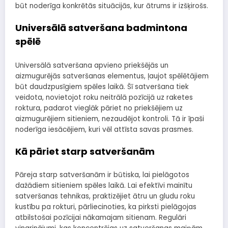
būt noderīga konkrētās situācijās, kur ātrums ir izšķirošs.
Universālā satveršana badmintona
spēlē
Universālā satveršana apvieno priekšējās un
aizmugurējās satveršanas elementus, ļaujot spēlētājiem
būt daudzpusīgiem spēles laikā. Šī satveršana tiek
veidota, novietojot roku neitrālā pozīcijā uz raketes
roktura, padarot vieglāk pāriet no priekšējiem uz
aizmugurējiem sitieniem, nezaudējot kontroli. Tā ir īpaši
noderīga iesācējiem, kuri vēl attīsta savas prasmes.
Kā pāriet starp satveršanām
Pāreja starp satveršanām ir būtiska, lai pielāgotos
dažādiem sitieniem spēles laikā. Lai efektīvi mainītu
satveršanas tehnikas, praktizējiet ātru un gludu roku
kustību pa rokturi, pārliecinoties, ka pirksti pielāgojas
atbilstošai pozīcijai nākamajam sitienam. Regulāri