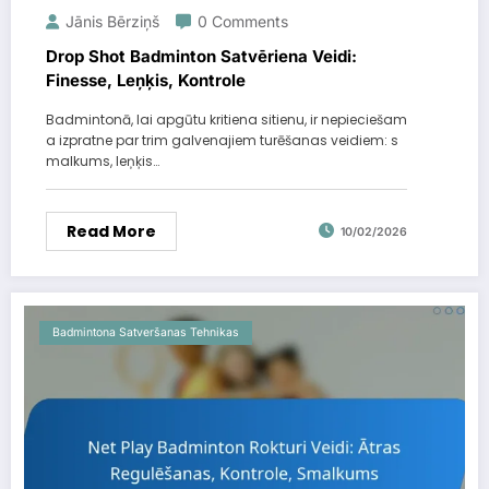
Jānis Bērziņš
0 Comments
Drop Shot Badminton Satvēriena Veidi:
Finesse, Leņķis, Kontrole
Badmintonā, lai apgūtu kritiena sitienu, ir nepieciešam
a izpratne par trim galvenajiem turēšanas veidiem: s
malkums, leņķis…
Read More
10/02/2026
Badmintona Satveršanas Tehnikas