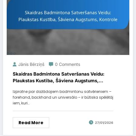
Jānis Bērziņš
0 Comments
Skaidras Badmintona Satveršanas Veidu:
Plaukstas Kustība, Šāviena Augstums,
Kontrole
Izpratne par dažādajiem badmintonu satvērieniem –
forehand, backhand un universālo – ir būtiska spēlētāj
iem, kuri…
Read More
27/01/2026