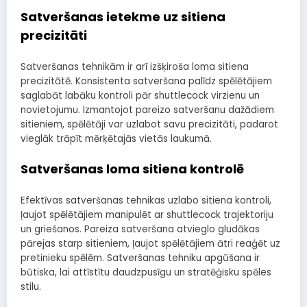
Satveršanas ietekme uz sitiena
precizitāti
Satveršanas tehnikām ir arī izšķiroša loma sitiena
precizitātē. Konsistenta satveršana palīdz spēlētājiem
saglabāt labāku kontroli pār shuttlecock virzienu un
novietojumu. Izmantojot pareizo satveršanu dažādiem
sitieniem, spēlētāji var uzlabot savu precizitāti, padarot
vieglāk trāpīt mērķētajās vietās laukumā.
Satveršanas loma sitiena kontrolē
Efektīvas satveršanas tehnikas uzlabo sitiena kontroli,
ļaujot spēlētājiem manipulēt ar shuttlecock trajektoriju
un griešanos. Pareiza satveršana atvieglo gludākas
pārejas starp sitieniem, ļaujot spēlētājiem ātri reaģēt uz
pretinieku spēlēm. Satveršanas tehniku apgūšana ir
būtiska, lai attīstītu daudzpusīgu un stratēģisku spēles
stilu.