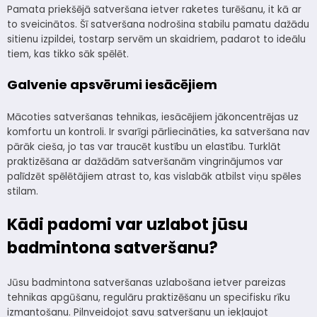
Pamata priekšējā satveršana ietver raketes turēšanu, it kā ar
to sveicinātos. Šī satveršana nodrošina stabilu pamatu dažādu
sitienu izpildei, tostarp servēm un skaidriem, padarot to ideālu
tiem, kas tikko sāk spēlēt.
Galvenie apsvērumi iesācējiem
Mācoties satveršanas tehnikas, iesācējiem jākoncentrējas uz
komfortu un kontroli. Ir svarīgi pārliecināties, ka satveršana nav
pārāk cieša, jo tas var traucēt kustību un elastību. Turklāt
praktizēšana ar dažādām satveršanām vingrinājumos var
palīdzēt spēlētājiem atrast to, kas vislabāk atbilst viņu spēles
stilam.
Kādi padomi var uzlabot jūsu
badmintona satveršanu?
Jūsu badmintona satveršanas uzlabošana ietver pareizas
tehnikas apgūšanu, regulāru praktizēšanu un specifisku rīku
izmantošanu. Pilnveidojot savu satveršanu un iekļaujot