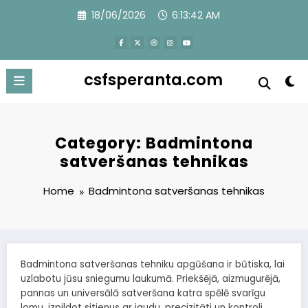
Skip
18/06/2026
6:13:44 AM
to
content
csfsperanta.com
Category: Badmintona
satveršanas tehnikas
Home
Badmintona satveršanas tehnikas
Badmintona satveršanas tehniku apgūšana ir būtiska, lai
uzlabotu jūsu sniegumu laukumā. Priekšējā, aizmugurējā,
pannas un universālā satveršana katra spēlē svarīgu
lomu, izpildot sitienus ar jaudu, precizitāti un kontroli.