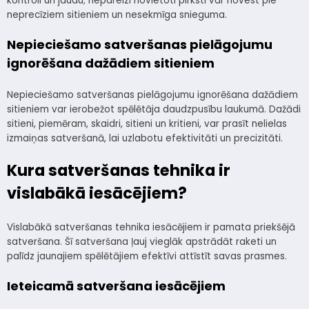
kontroli un jaudu; nepareizi novietoti pirksti var novest pie
neprecīziem sitieniem un nesekmīga snieguma.
Nepieciešamo satveršanas pielāgojumu
ignorēšana dažādiem sitieniem
Nepieciešamo satveršanas pielāgojumu ignorēšana dažādiem
sitieniem var ierobežot spēlētāja daudzpusību laukumā. Dažādi
sitieni, piemēram, skaidri, sitieni un kritieni, var prasīt nelielas
izmaiņas satveršanā, lai uzlabotu efektivitāti un precizitāti.
Kura satveršanas tehnika ir
vislabākā iesācējiem?
Vislabākā satveršanas tehnika iesācējiem ir pamata priekšējā
satveršana. Šī satveršana ļauj vieglāk apstrādāt raketi un
palīdz jaunajiem spēlētājiem efektīvi attīstīt savas prasmes.
Ieteicamā satveršana iesācējiem