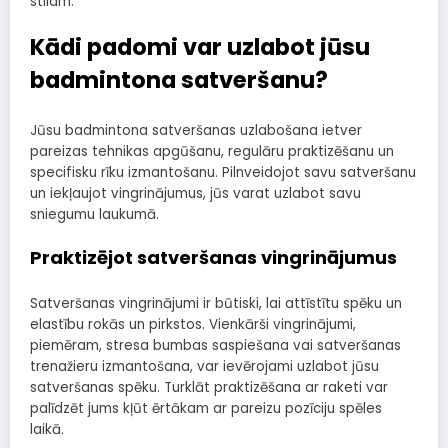
stilam.
Kādi padomi var uzlabot jūsu
badmintona satveršanu?
Jūsu badmintona satveršanas uzlabošana ietver
pareizas tehnikas apgūšanu, regulāru praktizēšanu un
specifisku rīku izmantošanu. Pilnveidojot savu satveršanu
un iekļaujot vingrinājumus, jūs varat uzlabot savu
sniegumu laukumā.
Praktizējot satveršanas vingrinājumus
Satveršanas vingrinājumi ir būtiski, lai attīstītu spēku un
elastību rokās un pirkstos. Vienkārši vingrinājumi,
piemēram, stresa bumbas saspiešana vai satveršanas
trenažieru izmantošana, var ievērojami uzlabot jūsu
satveršanas spēku. Turklāt praktizēšana ar raketi var
palīdzēt jums kļūt ērtākam ar pareizu pozīciju spēles
laikā.