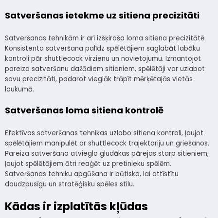
Satveršanas ietekme uz sitiena precizitāti
Satveršanas tehnikām ir arī izšķiroša loma sitiena precizitātē.
Konsistenta satveršana palīdz spēlētājiem saglabāt labāku
kontroli pār shuttlecock virzienu un novietojumu. Izmantojot
pareizo satveršanu dažādiem sitieniem, spēlētāji var uzlabot
savu precizitāti, padarot vieglāk trāpīt mērķētajās vietās
laukumā.
Satveršanas loma sitiena kontrolē
Efektīvas satveršanas tehnikas uzlabo sitiena kontroli, ļaujot
spēlētājiem manipulēt ar shuttlecock trajektoriju un griešanos.
Pareiza satveršana atvieglo gludākas pārejas starp sitieniem,
ļaujot spēlētājiem ātri reaģēt uz pretinieku spēlēm.
Satveršanas tehniku apgūšana ir būtiska, lai attīstītu
daudzpusīgu un stratēģisku spēles stilu.
Kādas ir izplatītās kļūdas