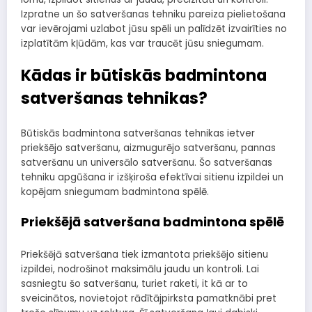
Izpratne un šo satveršanas tehniku pareiza pielietošana
var ievērojami uzlabot jūsu spēli un palīdzēt izvairīties no
izplatītām kļūdām, kas var traucēt jūsu sniegumam.
Kādas ir būtiskās badmintona
satveršanas tehnikas?
Būtiskās badmintona satveršanas tehnikas ietver
priekšējo satveršanu, aizmugurējo satveršanu, pannas
satveršanu un universālo satveršanu. Šo satveršanas
tehniku apgūšana ir izšķiroša efektīvai sitienu izpildei un
kopējam sniegumam badmintona spēlē.
Priekšējā satveršana badmintona spēlē
Priekšējā satveršana tiek izmantota priekšējo sitienu
izpildei, nodrošinot maksimālu jaudu un kontroli. Lai
sasniegtu šo satveršanu, turiet raketi, it kā ar to
sveicinātos, novietojot rādītājpirksta pamatknābi pret