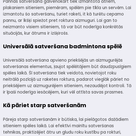
Pannas satveršana galvenokārt tiek izmantota ātriem,
plakaniem sitieniem, piemēram, spēlēm pie tīkla un servēm. Lai
izmantotu šo satveršanu, turiet raketi, it kā turētu cepamo
pannu, ar īkšķi spiežot pret roktura aizmuguri. Lai gan to
neizmanto visiem sitieniem, tā var būt noderīga konkrētās
situācijās, kur ātrums ir izšķirošs.
Universālā satveršana badmintona spēlē
Universālā satveršana apvieno priekšējās un aizmugurējās
satveršanas elementus, ļaujot spēlētājiem būt daudzpusīgiem
spēles laikā. Šī satveršana tiek veidota, novietojot roku
neitrālā pozīcijā uz raketes roktura, padarot vieglāk pāriet no
priekšējiem uz aizmugurējiem sitieniem, nezaudējot kontroli. Tā
ir īpaši noderīga iesācējiem, kuri vēl attīsta savas prasmes.
Kā pāriet starp satveršanām
Pāreja starp satveršanām ir būtiska, lai pielāgotos dažādiem
sitieniem spēles laikā. Lai efektīvi mainītu satveršanas
tehnikas, praktizējiet ātru un gludu roku kustību pa rokturi,